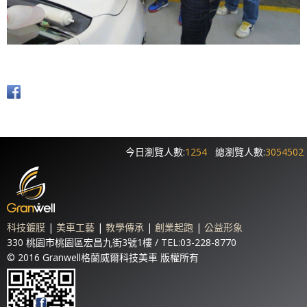
今日瀏覽人數:
1254
總瀏覽人數:
3054502
科技鍍膜
|
美車工藝
|
教學傳承
|
創業起跑
|
公益形象
330 桃園市桃園區宏昌九街3號1樓 / TEL:03-228-8770
© 2016 Granwell格蘭威爾科技美車 版權所有