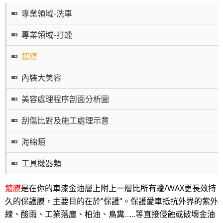
專業領域-洗車
專業領域-打蠟
鍍膜
內裝大美容
美容處理程序剖面分析圖
刮傷比對及施工處理示意
海綿類
工具機器類
鍍膜
是在你的車漆金油層上附上一層比所有蠟/WAX更長效持
久的保護膜，主要目的在於"保護"。保護愛車抵抗外界的紫外
線、酸雨、工業落塵、柏油、鳥糞……等直接侵蝕或破壞金油