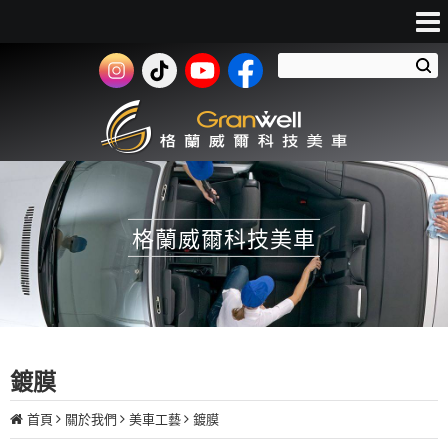
格蘭威爾科技美車
鍍膜
首頁
關於我們
美車工藝
鍍膜