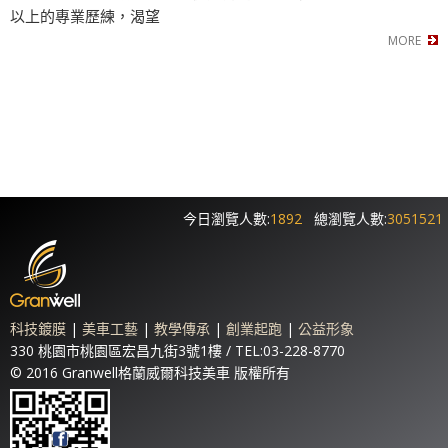
以上的專業歷練，渴望
今日瀏覽人數:
1892
總瀏覽人數:
3051521
科技鍍膜
|
美車工藝
|
教學傳承
|
創業起跑
|
公益形象
330 桃園市桃園區宏昌九街3號1樓 / TEL:03-228-8770
© 2016 Granwell格蘭威爾科技美車 版權所有