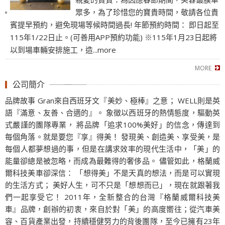
眾多，為了珍惜您的寶貴時間，敬請各位貴
賓提早預約，避免現場等候時間過長! 年節預約時間： 即日起至
115年1/22日止。(可善用APP預約功能) ※115年1月23日起將
以到場車輛安排施工，造...more
公司簡介
品牌故事 Gran來自西班牙文『美妙、極棒』之意； WELL則是英
語『滿意、友善、合適的』。 象徵以西班牙的熱情態度，驅動英
式嚴謹的團隊專業， 將品牌「追求100%美好」的信念，傳達到
每個角落。就是要您『享』得美！ 發現美、創造美、享受美，是
每個人都夢想過的事，但是在講求效率的現代生活中，「美」的
能量卻總是被忽略，而成為最難得的奢侈品。 儘管如此，格蘭威
爾科技美車卻深信： 「想得美」不是天真的想法，而是可以實現
的生活方式； 美好人生，可不只是「想想而已」，現在就跟著我
們一起享受它！ 2011年，全新整合的台灣『格蘭威爾科技美
車』品牌，創辦的初衷，來自於對「美」的高度嚮往；從汽車美
容、百貨產業出發，持續穩健努力的背後團隊，至今已擁有23年