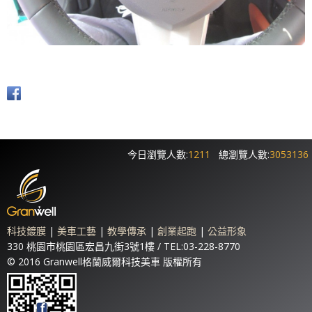
今日瀏覽人數:
1211
總瀏覽人數:
3053136
科技鍍膜
|
美車工藝
|
教學傳承
|
創業起跑
|
公益形象
330 桃園市桃園區宏昌九街3號1樓 / TEL:03-228-8770
© 2016 Granwell格蘭威爾科技美車 版權所有