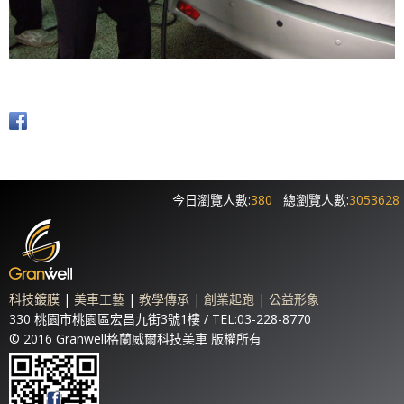
今日瀏覽人數:
380
總瀏覽人數:
3053628
科技鍍膜
|
美車工藝
|
教學傳承
|
創業起跑
|
公益形象
330 桃園市桃園區宏昌九街3號1樓 / TEL:03-228-8770
© 2016 Granwell格蘭威爾科技美車 版權所有