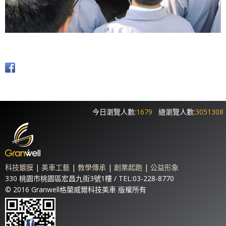
今日瀏覽人數:
1679
總瀏覽人數:
3051308
科技鍍膜
|
美車工藝
|
教學傳承
|
創業起跑
|
公益形象
330 桃園市桃園區宏昌九街3號1樓 / TEL:03-228-8770
© 2016 Granwell格蘭威爾科技美車 版權所有