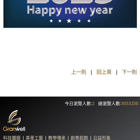
上一則
|
回上頁
|
下一則
今日瀏覽人數:
2
總瀏覽人數:
3053250
科技鍍膜
|
美車工藝
|
教學傳承
|
創業起跑
|
公益形象