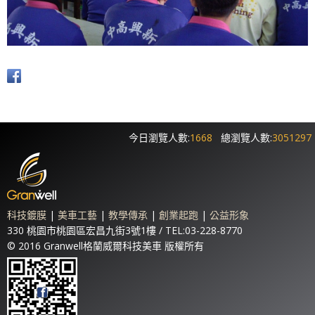
今日瀏覽人數:
1668
總瀏覽人數:
3051297
科技鍍膜
|
美車工藝
|
教學傳承
|
創業起跑
|
公益形象
330 桃園市桃園區宏昌九街3號1樓 / TEL:03-228-8770
© 2016 Granwell格蘭威爾科技美車 版權所有